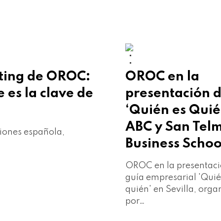
CORPORATIVO
PRENSA
eting de OROC:
OROC en la
e es la clave de
presentación 
‘Quién es Quié
ABC y San Tel
iones española,
Business Schoo
OROC en la presentaci
guía empresarial 'Quié
quién' en Sevilla, org
por…