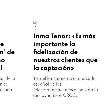
CORPORATIVO
PRENSA
Inma Tenor: «Es más
de
importante la
n’ de
fidelización de
mo
nuestros clientes que
l
la captación»
ón de la
Tras el lanzamiento al mercado
n es
español de las
anizada
telecomunicaciones el pasado 15
de noviembre, OROC…