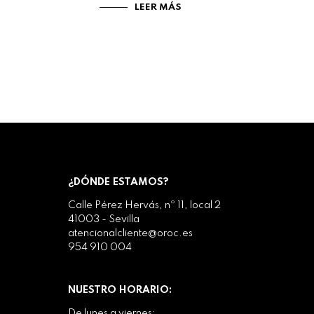
LEER MÁS
¿DÓNDE ESTAMOS?
Calle Pérez Hervás, nº 11, local 2
41003 - Sevilla
atencionalcliente@oroc.es
954 910 004
NUESTRO HORARIO:
De lunes a viernes: