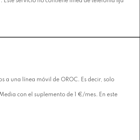
 Este servicio no contiene línea de telefonía fija
 a una línea móvil de OROC. Es decir, solo
Media con el suplemento de 1 €/mes. En este