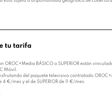
da está sujeta a disponibilidad geográfica de cobertura.
e tu tarifa
isión OROC+Media BÁSICO o SUPERIOR están vinculados
OC Móvil.
disfrutando del paquete televisivo contratado OROC+
e 4 €/mes y el de SUPERIOR de 11 €/mes.
.