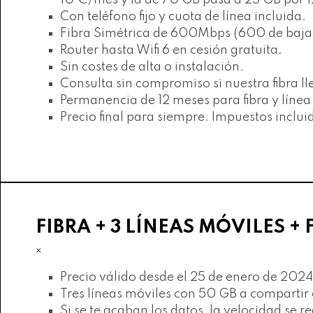
10 €/mes y la de 70 GB pasa a 25 GB por 
Con teléfono fijo y cuota de línea incluida.
Fibra Simétrica de 600Mbps (600 de baja
Router hasta Wifi 6 en cesión gratuita.
Sin costes de alta o instalación.
Consulta sin compromiso si nuestra fibra ll
Permanencia de 12 meses para fibra y línea 
Precio final para siempre. Impuestos inclui
FIBRA + 3 LÍNEAS MÓVILES + F
×
Precio válido desde el 25 de enero de 2024
Tres líneas móviles con 50 GB a comparti
Si se te acaban los datos, la velocidad se