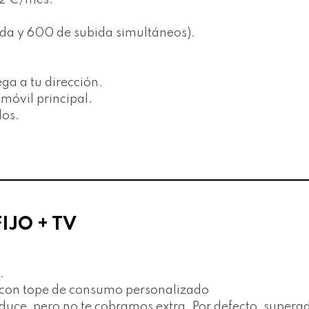
12 €/mes.
da y 600 de subida simultáneos).
ega a tu dirección.
móvil principal.
dos.
IJO + TV
.
r con tope de consumo personalizado
 reduce, pero no te cobramos extra. Por defecto, supe