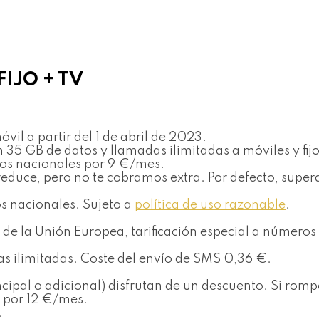
FIJO + TV
vil a partir del 1 de abril de 2023.
 35 GB de datos y llamadas ilimitadas a móviles y fi
ijos nacionales por 9 €/mes.
e reduce, pero no te cobramos extra. Por defecto, supe
jos nacionales. Sujeto a
política de uso razonable
.
de la Unión Europea, tarificación especial a números
as ilimitadas. Coste del envío de SMS 0,36 €.
ncipal o adicional) disfrutan de un descuento. Si rom
 por 12 €/mes.
.